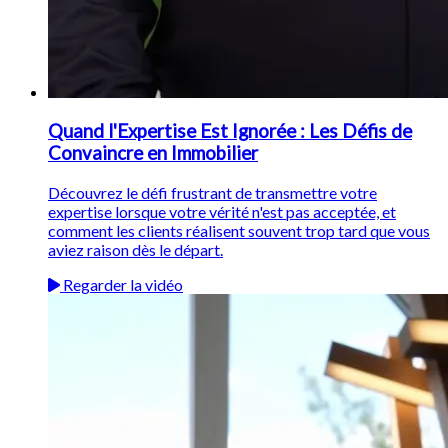
Quand l'Expertise Est Ignorée : Les Défis de
Convaincre en Immobilier
Découvrez le défi frustrant de transmettre votre
expertise lorsque votre vérité n'est pas acceptée, et
comment les clients réalisent souvent trop tard que vous
aviez raison dès le départ.
Regarder la vidéo