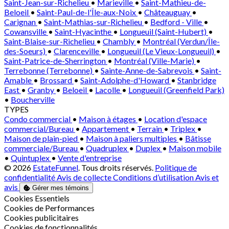
Saint-Jean-sur-Richelieu
•
Marieville
•
Saint-Mathieu-de-
Beloeil
•
Saint-Paul-de-l'Île-aux-Noix
•
Châteauguay
•
Carignan
•
Saint-Mathias-sur-Richelieu
•
Bedford - Ville
•
Cowansville
•
Saint-Hyacinthe
•
Longueuil (Saint-Hubert)
•
Saint-Blaise-sur-Richelieu
•
Chambly
•
Montréal (Verdun/Île-
des-Soeurs)
•
Clarenceville
•
Longueuil (Le Vieux-Longueuil)
•
Saint-Patrice-de-Sherrington
•
Montréal (Ville-Marie)
•
Terrebonne (Terrebonne)
•
Sainte-Anne-de-Sabrevois
•
Saint-
Amable
•
Brossard
•
Saint-Adolphe-d'Howard
•
Stanbridge
East
•
Granby
•
Beloeil
•
Lacolle
•
Longueuil (Greenfield Park)
•
Boucherville
TYPES
Condo commercial
•
Maison à étages
•
Location d'espace
commercial/Bureau
•
Appartement
•
Terrain
•
Triplex
•
Maison de plain-pied
•
Maison à paliers multiples
•
Bâtisse
commerciale/Bureau
•
Quadruplex
•
Duplex
•
Maison mobile
•
Quintuplex
•
Vente d'entreprise
© 2026
EstateFunnel
. Tous droits réservés.
Politique de
confidentialité
Avis de collecte
Conditions d’utilisation
Avis et
avis
Gérer mes témoins
Activer
Cookies Essentiels
Activer
Cookies de Performances
Activer
Cookies publicitaires
Activer
Cookies de fonctionnalités