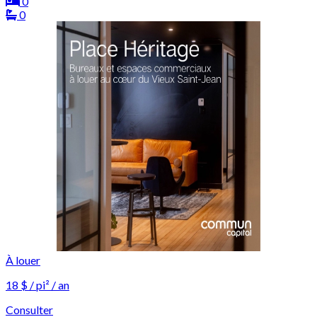
0
0
À louer
18 $ / pi² / an
Consulter