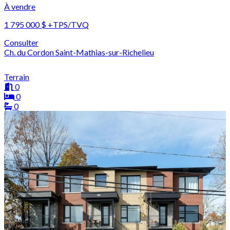
À vendre
1 795 000 $
+TPS/TVQ
Consulter
Ch. du Cordon Saint-Mathias-sur-Richelieu
Terrain
0
0
0