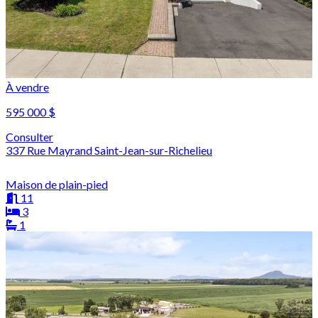
À vendre
595 000 $
Consulter
337 Rue Mayrand Saint-Jean-sur-Richelieu
Maison de plain-pied
11
3
1