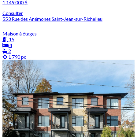
1 149 000 $
Consulter
553 Rue des Anémones Saint-Jean-sur-Richelieu
Maison à étages
15
4
2
1 790 pc