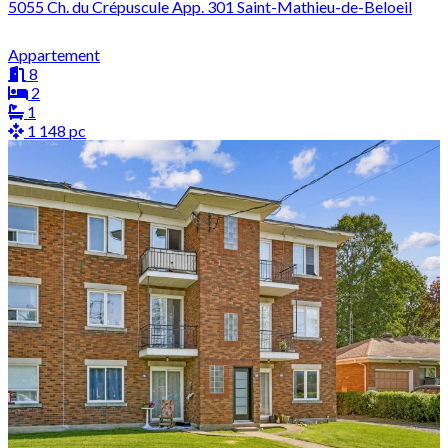
5055 Ch. du Crépuscule App. 301 Saint-Mathieu-de-Beloeil
Appartement
8
2
1
1 148 pc