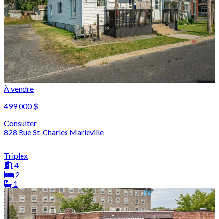
À vendre
499 000 $
Consulter
828 Rue St-Charles Marieville
Triplex
4
2
1