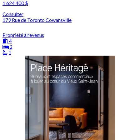
1 624 400 $
Consulter
179 Rue de Toronto Cowansville
Propriété à revenus
4
2
1