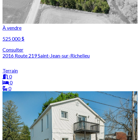
À vendre
525 000 $
Consulter
2016 Route 219 Saint-Jean-sur-Richelieu
Terrain
0
0
0