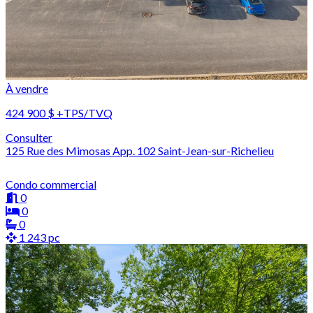
À vendre
424 900 $
+TPS/TVQ
Consulter
125 Rue des Mimosas App. 102 Saint-Jean-sur-Richelieu
Condo commercial
0
0
0
1 243 pc