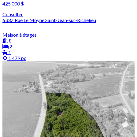
425 000 $
Consulter
633Z Rue Le Moyne Saint-Jean-sur-Richelieu
Maison à étages
8
2
1
1 479 pc