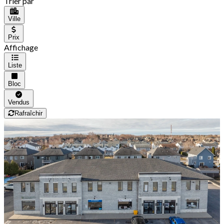
Trier par
Ville
Prix
Affichage
Liste
Bloc
Vendus
Rafraîchir