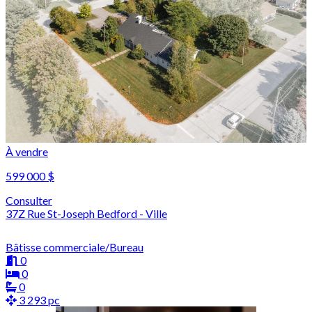
À vendre
599 000 $
Consulter
37Z Rue St-Joseph Bedford - Ville
Bâtisse commerciale/Bureau
0
0
0
3 293 pc