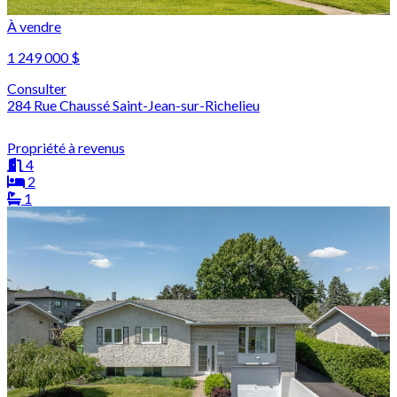
À vendre
1 249 000 $
Consulter
284 Rue Chaussé Saint-Jean-sur-Richelieu
Propriété à revenus
4
2
1