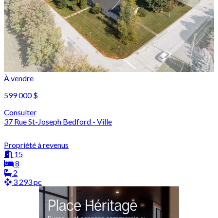
À vendre
599 000 $
Consulter
37 Rue St-Joseph Bedford - Ville
Propriété à revenus
15
8
2
3 293 pc