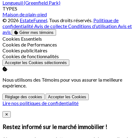
Longueuil (Greenfield Park)
TYPES
Maison de plain-pied
© 2026
EstateFunnel
. Tous droits réservés.
Politique de
confidentialité
Avis de collecte
Conditions d’utilisation
Avis et
avis
Gérer mes témoins
Activer
Cookies Essentiels
Activer
Cookies de Performances
Activer
Cookies publicitaires
Activer
Cookies de fonctionnalités
Accepter les Cookies sélectionnés
Nous utilisons des Témoins pour vous assurer la meilleure
expérience.
Réglage des cookies
Accepter les Cookies
Lire nos politiques de confidentialité
Close
✕
Restez informé sur le marché immobilier !