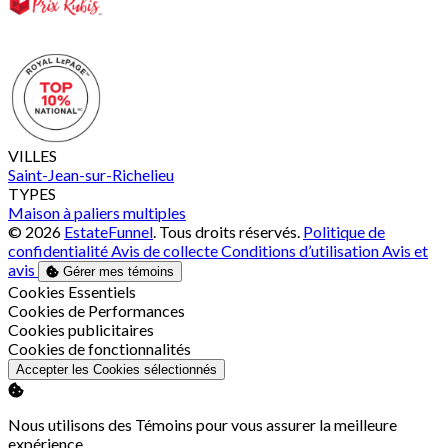
VILLES
Saint-Jean-sur-Richelieu
TYPES
Maison à paliers multiples
© 2026
EstateFunnel
. Tous droits réservés.
Politique de
confidentialité
Avis de collecte
Conditions d’utilisation
Avis et
avis
Gérer mes témoins
Activer
Cookies Essentiels
Activer
Cookies de Performances
Activer
Cookies publicitaires
Activer
Cookies de fonctionnalités
Accepter les Cookies sélectionnés
Nous utilisons des Témoins pour vous assurer la meilleure
expérience.