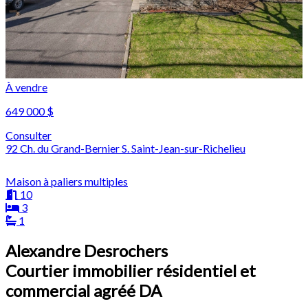
À vendre
649 000 $
Consulter
92 Ch. du Grand-Bernier S. Saint-Jean-sur-Richelieu
Maison à paliers multiples
10
3
1
Alexandre Desrochers
Courtier immobilier résidentiel et
commercial agréé DA