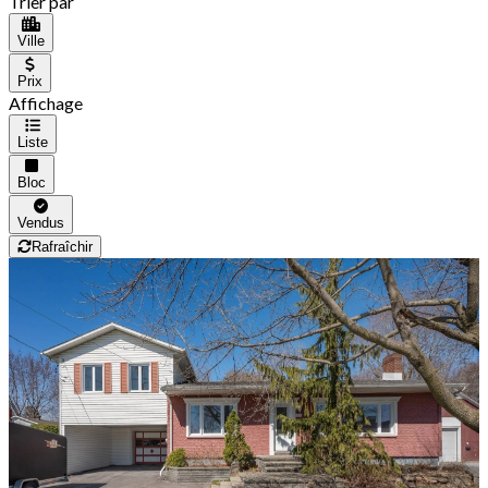
Trier par
Ville
Prix
Affichage
Liste
Bloc
Vendus
Rafraîchir