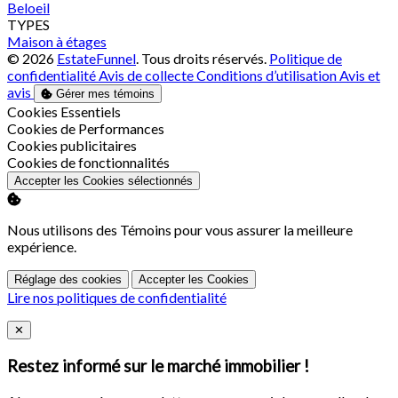
Beloeil
TYPES
Maison à étages
© 2026
EstateFunnel
. Tous droits réservés.
Politique de
confidentialité
Avis de collecte
Conditions d’utilisation
Avis et
avis
Gérer mes témoins
Activer
Cookies Essentiels
Activer
Cookies de Performances
Activer
Cookies publicitaires
Activer
Cookies de fonctionnalités
Accepter les Cookies sélectionnés
Nous utilisons des Témoins pour vous assurer la meilleure
expérience.
Réglage des cookies
Accepter les Cookies
Lire nos politiques de confidentialité
Close
✕
Restez informé sur le marché immobilier !