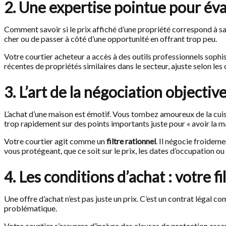
2. Une expertise pointue pour éval
Comment savoir si le prix affiché d’une propriété correspond à s
cher ou de passer à côté d’une opportunité en offrant trop peu.
Votre courtier acheteur a accès à des outils professionnels soph
récentes de propriétés similaires dans le secteur, ajuste selon les 
3. L’art de la négociation objectiv
L’achat d’une maison est émotif. Vous tombez amoureux de la cuisi
trop rapidement sur des points importants juste pour « avoir la m
Votre courtier agit comme un
filtre rationnel
. Il négocie froideme
vous protégeant, que ce soit sur le prix, les dates d’occupation ou 
4. Les conditions d’achat : votre fi
Une offre d’achat n’est pas juste un prix. C’est un contrat légal 
problématique.
Votre courtier s’assurera d’inclure des clauses de protection essent