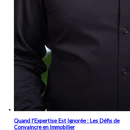
Quand l'Expertise Est Ignorée : Les Défis de
Convaincre en Immobilier