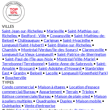
VILLES
Saint-Jean-sur-Richelieu
•
Marieville
•
Saint-Mathias-sur-
Richelieu
•
Bedford - Ville
•
Cowansville
•
Saint-Mathieu-de-
Beloeil
•
Châteauguay
•
Carignan
•
Saint-Hyacinthe
•
Longueuil (Saint-Hubert)
•
Saint-Blaise-sur-Richelieu
•
Chambly
•
Montréal (Verdun/Île-des-Soeurs)
•
Clarenceville
•
Longueuil (Le Vieux-Longueuil)
•
Saint-Patrice-de-Sherrington
•
Saint-Paul-de-l'Île-aux-Noix
•
Montréal (Ville-Marie)
•
Terrebonne (Terrebonne)
•
Sainte-Anne-de-Sabrevois
•
Saint-
Amable
•
Brossard
•
Saint-Adolphe-d'Howard
•
Stanbridge
East
•
Granby
•
Beloeil
•
Lacolle
•
Longueuil (Greenfield Park)
•
Boucherville
TYPES
Condo commercial
•
Maison à étages
•
Location d'espace
commercial/Bureau
•
Appartement
•
Terrain
•
Triplex
•
Bâtisse commerciale/Bureau
•
Maison de plain-pied
•
Maison
à paliers multiples
•
Quadruplex
•
Duplex
•
Maison mobile
•
Quintuplex
•
Vente d'entreprise