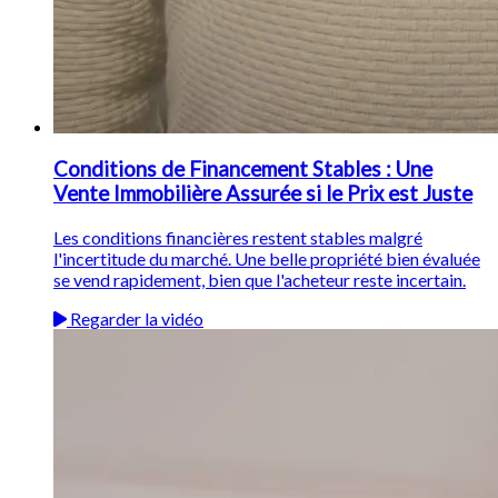
Conditions de Financement Stables : Une
Vente Immobilière Assurée si le Prix est Juste
Les conditions financières restent stables malgré
l'incertitude du marché. Une belle propriété bien évaluée
se vend rapidement, bien que l'acheteur reste incertain.
Regarder la vidéo