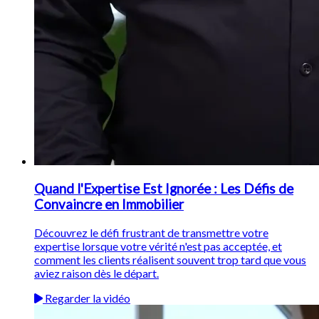
Quand l'Expertise Est Ignorée : Les Défis de
Convaincre en Immobilier
Découvrez le défi frustrant de transmettre votre
expertise lorsque votre vérité n'est pas acceptée, et
comment les clients réalisent souvent trop tard que vous
aviez raison dès le départ.
Regarder la vidéo