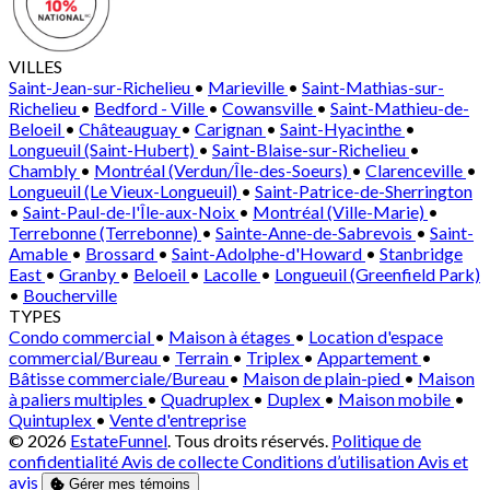
VILLES
Saint-Jean-sur-Richelieu
•
Marieville
•
Saint-Mathias-sur-
Richelieu
•
Bedford - Ville
•
Cowansville
•
Saint-Mathieu-de-
Beloeil
•
Châteauguay
•
Carignan
•
Saint-Hyacinthe
•
Longueuil (Saint-Hubert)
•
Saint-Blaise-sur-Richelieu
•
Chambly
•
Montréal (Verdun/Île-des-Soeurs)
•
Clarenceville
•
Longueuil (Le Vieux-Longueuil)
•
Saint-Patrice-de-Sherrington
•
Saint-Paul-de-l'Île-aux-Noix
•
Montréal (Ville-Marie)
•
Terrebonne (Terrebonne)
•
Sainte-Anne-de-Sabrevois
•
Saint-
Amable
•
Brossard
•
Saint-Adolphe-d'Howard
•
Stanbridge
East
•
Granby
•
Beloeil
•
Lacolle
•
Longueuil (Greenfield Park)
•
Boucherville
TYPES
Condo commercial
•
Maison à étages
•
Location d'espace
commercial/Bureau
•
Terrain
•
Triplex
•
Appartement
•
Bâtisse commerciale/Bureau
•
Maison de plain-pied
•
Maison
à paliers multiples
•
Quadruplex
•
Duplex
•
Maison mobile
•
Quintuplex
•
Vente d'entreprise
© 2026
EstateFunnel
. Tous droits réservés.
Politique de
confidentialité
Avis de collecte
Conditions d’utilisation
Avis et
avis
Gérer mes témoins