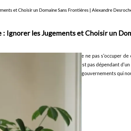
gements et Choisir un Domaine Sans Frontières | Alexandre Desroch
e : Ignorer les Jugements et Choisir un Do
mier conseil que je donnerais, c'est de ne pas s'occuper de c
mement, de choisir un domaine qui n'est pas dépendant d'un 
 va pouvoir être mobile, peu importe les gouvernements qui n