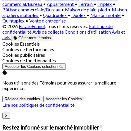
commercial/Bureau
•
Appartement
•
Terrain
•
Triplex
•
Bâtisse commerciale/Bureau
•
Maison de plain-pied
•
Maison
à paliers multiples
•
Quadruplex
•
Duplex
•
Maison mobile
•
Quintuplex
•
Vente d'entreprise
© 2026
EstateFunnel
. Tous droits réservés.
Politique de
confidentialité
Avis de collecte
Conditions d’utilisation
Avis et
avis
Gérer mes témoins
Activer
Cookies Essentiels
Activer
Cookies de Performances
Activer
Cookies publicitaires
Activer
Cookies de fonctionnalités
Accepter les Cookies sélectionnés
Nous utilisons des Témoins pour vous assurer la meilleure
expérience.
Réglage des cookies
Accepter les Cookies
Lire nos politiques de confidentialité
Close
✕
Restez informé sur le marché immobilier !