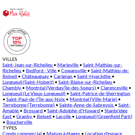
VILLES
Saint-Jean-sur-Richelieu
•
Marieville
•
Saint-Mathias-sur-
Richelieu
•
Bedford - Ville
•
Cowansville
•
Saint-Mathieu-de-
Beloeil
•
Châteauguay
•
Carignan
•
Saint-Hyacinthe
•
Longueuil (Saint-Hubert)
•
Saint-Blaise-sur-Richelieu
•
Chambly
•
Montréal (Verdun/Île-des-Soeurs)
•
Clarenceville
•
Longueuil (Le Vieux-Longueuil)
•
Saint-Patrice-de-Sherrington
•
Saint-Paul-de-l'Île-aux-Noix
•
Montréal (Ville-Marie)
•
Terrebonne (Terrebonne)
•
Sainte-Anne-de-Sabrevois
•
Saint-
Amable
•
Brossard
•
Saint-Adolphe-d'Howard
•
Stanbridge
East
•
Granby
•
Beloeil
•
Lacolle
•
Longueuil (Greenfield Park)
•
Boucherville
TYPES
Condo commercial
•
Maison à étages
•
Location d'espace