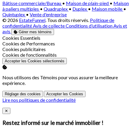
Bâtisse commerciale/Bureau
•
Maison de plain-pied
•
Maison
à paliers multiples
•
Quadruplex
•
Duplex
•
Maison mobile
•
Quintuplex
•
Vente d'entreprise
© 2026
EstateFunnel
. Tous droits réservés.
Politique de
confidentialité
Avis de collecte
Conditions d’utilisation
Avis et
avis
Gérer mes témoins
Activer
Cookies Essentiels
Activer
Cookies de Performances
Activer
Cookies publicitaires
Activer
Cookies de fonctionnalités
Accepter les Cookies sélectionnés
Nous utilisons des Témoins pour vous assurer la meilleure
expérience.
Réglage des cookies
Accepter les Cookies
Lire nos politiques de confidentialité
Close
✕
Restez informé sur le marché immobilier !