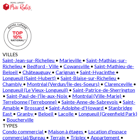
VILLES
Saint-Jean-sur-Richelieu
•
Marieville
•
Saint-Mathias-sur-
Richelieu
•
Bedford - Ville
•
Cowansville
•
Saint-Mathieu-de-
Beloeil
•
Châteauguay
•
Carignan
•
Saint-Hyacinthe
•
Longueuil (Saint-Hubert)
•
Saint-Blaise-sur-Richelieu
•
Chambly
•
Montréal (Verdun/Île-des-Soeurs)
•
Clarenceville
•
Longueuil (Le Vieux-Longueuil)
•
Saint-Patrice-de-Sherrington
•
Saint-Paul-de-l'Île-aux-Noix
•
Montréal (Ville-Marie)
•
Terrebonne (Terrebonne)
•
Sainte-Anne-de-Sabrevois
•
Saint-
Amable
•
Brossard
•
Saint-Adolphe-d'Howard
•
Stanbridge
East
•
Granby
•
Beloeil
•
Lacolle
•
Longueuil (Greenfield Park)
•
Boucherville
TYPES
Condo commercial
•
Maison à étages
•
Location d'espace
commercial/Bureau
•
Terrain
•
Triplex
•
Appartement
•