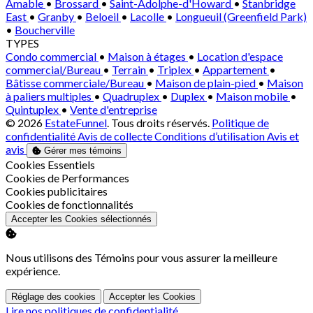
Amable
•
Brossard
•
Saint-Adolphe-d'Howard
•
Stanbridge
East
•
Granby
•
Beloeil
•
Lacolle
•
Longueuil (Greenfield Park)
•
Boucherville
TYPES
Condo commercial
•
Maison à étages
•
Location d'espace
commercial/Bureau
•
Terrain
•
Triplex
•
Appartement
•
Bâtisse commerciale/Bureau
•
Maison de plain-pied
•
Maison
à paliers multiples
•
Quadruplex
•
Duplex
•
Maison mobile
•
Quintuplex
•
Vente d'entreprise
© 2026
EstateFunnel
. Tous droits réservés.
Politique de
confidentialité
Avis de collecte
Conditions d’utilisation
Avis et
avis
Gérer mes témoins
Activer
Cookies Essentiels
Activer
Cookies de Performances
Activer
Cookies publicitaires
Activer
Cookies de fonctionnalités
Accepter les Cookies sélectionnés
Nous utilisons des Témoins pour vous assurer la meilleure
expérience.
Réglage des cookies
Accepter les Cookies
Lire nos politiques de confidentialité