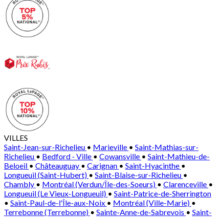
VILLES
Saint-Jean-sur-Richelieu
•
Marieville
•
Saint-Mathias-sur-
Richelieu
•
Bedford - Ville
•
Cowansville
•
Saint-Mathieu-de-
Beloeil
•
Châteauguay
•
Carignan
•
Saint-Hyacinthe
•
Longueuil (Saint-Hubert)
•
Saint-Blaise-sur-Richelieu
•
Chambly
•
Montréal (Verdun/Île-des-Soeurs)
•
Clarenceville
•
Longueuil (Le Vieux-Longueuil)
•
Saint-Patrice-de-Sherrington
•
Saint-Paul-de-l'Île-aux-Noix
•
Montréal (Ville-Marie)
•
Terrebonne (Terrebonne)
•
Sainte-Anne-de-Sabrevois
•
Saint-